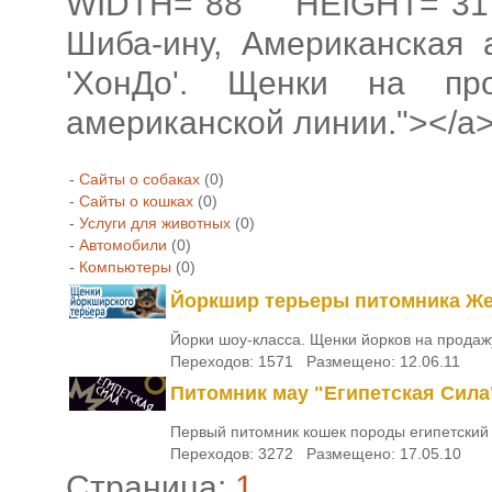
WIDTH="88" HEIGHT="31
Шиба-ину, Американская 
'ХонДо'. Щенки на пр
американской линии."></a
-
Сайты о собаках
(0)
-
Сайты о кошках
(0)
-
Услуги для животных
(0)
-
Автомобили
(0)
-
Компьютеры
(0)
Йоркшир терьеры питомника Ж
Йорки шоу-класса. Щенки йорков на продаж
Переходов: 1571 Размещено: 12.06.11
Питомник мау "Египетская Сила
Первый питомник кошек породы египетский м
Переходов: 3272 Размещено: 17.05.10
Страница:
1